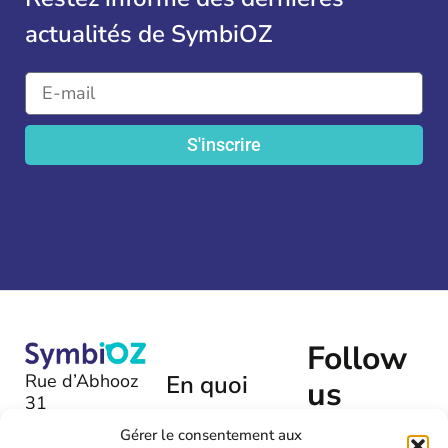
actualités de SymbiOZ
S'inscrire
Follow
Rue d’Abhooz
En quoi
us
31
pouvons-
B-4040 |
Gérer le consentement aux
nous
Herstal