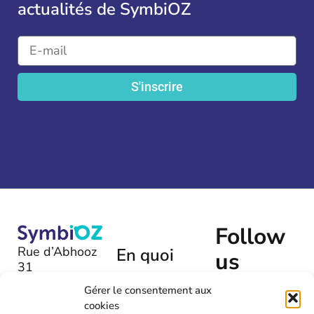
actualités de SymbiOZ
S'inscrire
Follow
Rue d’Abhooz
En quoi
us
31
pouvons-
B-4040 |
nous
Gérer le consentement aux
Herstal
cookies
vous aider