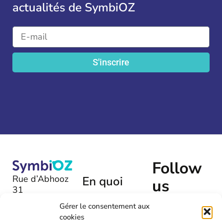
actualités de SymbiOZ
S'inscrire
Follow
Rue d’Abhooz
En quoi
us
31
pouvons-
B-4040 |
nous
Gérer le consentement aux
Herstal
cookies