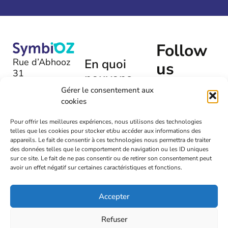
Follow
Rue d’Abhooz
En quoi
us
31
pouvons-
B-4040 |
nous
Gérer le consentement aux
Herstal
cookies
vous aider
+32 (0)475
?
Pour offrir les meilleures expériences, nous utilisons des technologies
54 00 72
telles que les cookies pour stocker et/ou accéder aux informations des
Laissez-
appareils. Le fait de consentir à ces technologies nous permettra de traiter
nous un
info@symbioz.org
des données telles que le comportement de navigation ou les ID uniques
message
sur ce site. Le fait de ne pas consentir ou de retirer son consentement peut
avoir un effet négatif sur certaines caractéristiques et fonctions.
Accepter
2026
Symbioz
Refuser