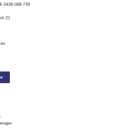
 BE 0436 088 739
ch 21
.eu
te
L
anager