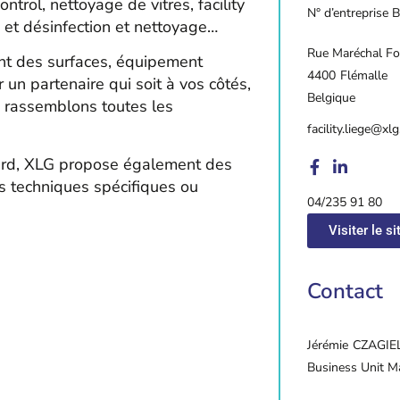
trol, nettoyage de vitres, facility
N° d’entreprise
 et désinfection et nettoyage…
Rue Maréchal Fo
ent des surfaces, équipement
4400
Flémalle
r un partenaire qui soit à vos côtés,
Belgique
s rassemblons toutes les
facility.liege@xlg
dard, XLG propose également des
s techniques spécifiques ou
04/235 91 80
Visiter le si
Contact
Jérémie
CZAGIE
Business Unit M