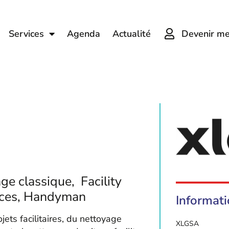
Devenir m
Services
Agenda
Actualité
ge classique, Facility
vices, Handyman
Informat
ets facilitaires, du nettoyage
XLG
SA