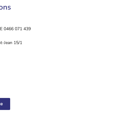
ions
 BE 0466 071 439
nt-Jean 15/1
te