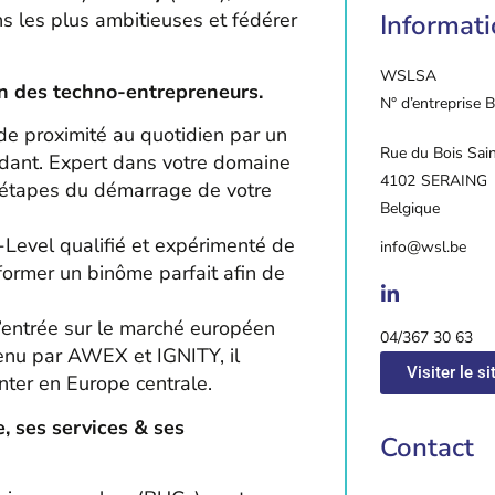
ns les plus ambitieuses et fédérer
Informat
WSL
SA
n des techno-entrepreneurs.
N° d’entreprise
 proximité au quotidien par un
Rue du Bois Sai
dant. Expert dans votre domaine
4102
SERAING
es étapes du démarrage de votre
Belgique
Level qualifié et expérimenté de
info@wsl.be
former un binôme parfait afin de
l’entrée sur le marché européen
04/367 30 63
tenu par AWEX et IGNITY, il
Visiter le si
ter en Europe centrale.
, ses services & ses
Contact