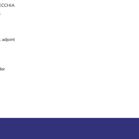
ECCHIA
l
 adjoint
der