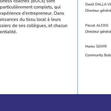
usiness coaches (BUCs) sont
David
DALLA V
 particulièrement complets, qui
Directeur généra
 expérience d’entrepreneur. Dans
aissances du tissu local à leurs
ssiers de ses collègues, et chacun
Pascal
ALEXIS
ntialité.
Directeur général
Marko
SENYK
Community Buil