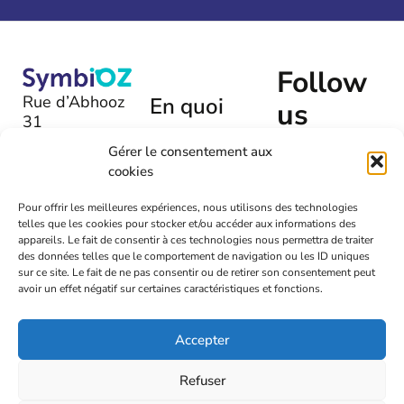
Follow
Rue d’Abhooz
En quoi
us
31
pouvons-
B-4040 |
nous
Gérer le consentement aux
Herstal
cookies
vous aider
+32 (0)475
?
Pour offrir les meilleures expériences, nous utilisons des technologies
54 00 72
telles que les cookies pour stocker et/ou accéder aux informations des
Laissez-
appareils. Le fait de consentir à ces technologies nous permettra de traiter
nous un
info@symbioz.org
des données telles que le comportement de navigation ou les ID uniques
message
sur ce site. Le fait de ne pas consentir ou de retirer son consentement peut
avoir un effet négatif sur certaines caractéristiques et fonctions.
Accepter
Refuser
2026
Symbioz