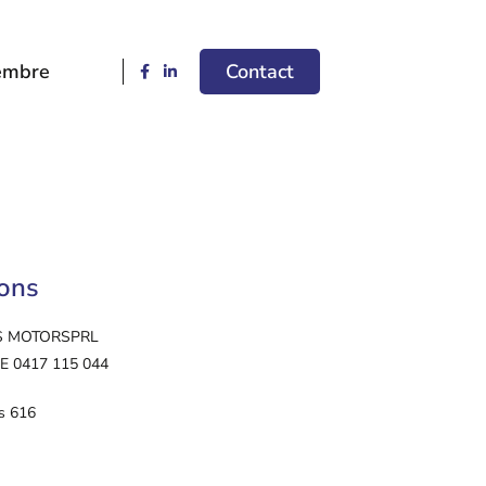
embre
Contact
ions
S MOTOR
SPRL
 BE 0417 115 044
as 616