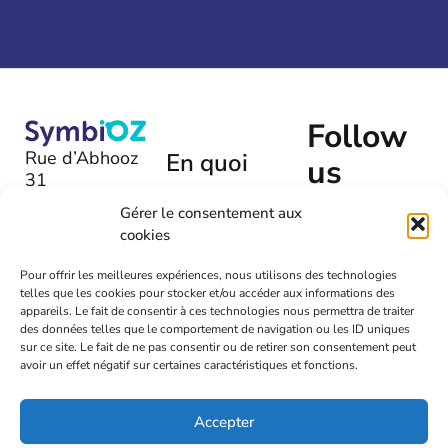
Follow
Rue d’Abhooz
En quoi
us
31
pouvons-
B-4040 |
Gérer le consentement aux
nous
Herstal
cookies
vous aider
+32 (0)475
?
Pour offrir les meilleures expériences, nous utilisons des technologies
54 00 72
telles que les cookies pour stocker et/ou accéder aux informations des
Laissez-
appareils. Le fait de consentir à ces technologies nous permettra de traiter
nous un
info@symbioz.org
des données telles que le comportement de navigation ou les ID uniques
message
sur ce site. Le fait de ne pas consentir ou de retirer son consentement peut
avoir un effet négatif sur certaines caractéristiques et fonctions.
Accepter