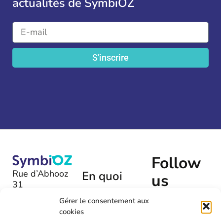
actualités de SymbiOZ
S'inscrire
Follow
Rue d’Abhooz
En quoi
us
31
pouvons-
B-4040 |
nous
Gérer le consentement aux
Herstal
cookies
vous aider