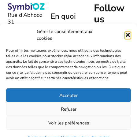
Follow
Rue d’Abhooz
En quoi
us
31
pouvons-
B-4040 |
Gérer le consentement aux
nous
Herstal
cookies
vous aider
+32 (0)475
?
Pour offrir les meilleures expériences, nous utilisons des technologies
54 00 72
telles que les cookies pour stocker et/ou accéder aux informations des
Laissez-
appareils. Le fait de consentir à ces technologies nous permettra de traiter
nous un
info@symbioz.org
des données telles que le comportement de navigation ou les ID uniques
message
sur ce site. Le fait de ne pas consentir ou de retirer son consentement peut
avoir un effet négatif sur certaines caractéristiques et fonctions.
Accepter
Refuser
2026
Symbioz
Voir les préférences
Termes & conditions
Vie privée
RGPD
Designed by