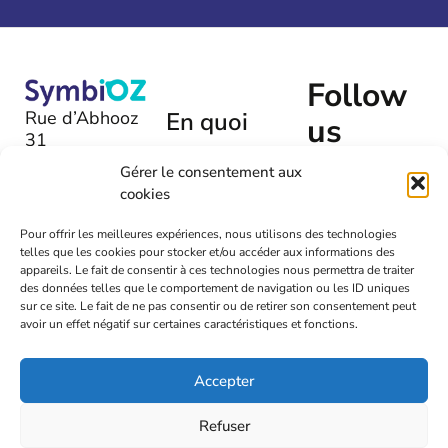
Follow
Rue d’Abhooz
En quoi
us
31
pouvons-
B-4040 |
Gérer le consentement aux
nous
Herstal
cookies
vous aider
+32 (0)475
?
Pour offrir les meilleures expériences, nous utilisons des technologies
54 00 72
telles que les cookies pour stocker et/ou accéder aux informations des
Laissez-
appareils. Le fait de consentir à ces technologies nous permettra de traiter
nous un
info@symbioz.org
des données telles que le comportement de navigation ou les ID uniques
message
sur ce site. Le fait de ne pas consentir ou de retirer son consentement peut
avoir un effet négatif sur certaines caractéristiques et fonctions.
Accepter
Refuser
2026
Symbioz