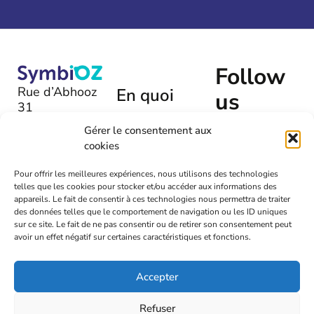
Follow
Rue d’Abhooz
En quoi
us
31
pouvons-
B-4040 |
nous
Gérer le consentement aux
Herstal
cookies
vous aider
+32 (0)475
?
Pour offrir les meilleures expériences, nous utilisons des technologies
54 00 72
telles que les cookies pour stocker et/ou accéder aux informations des
Laissez-
appareils. Le fait de consentir à ces technologies nous permettra de traiter
nous un
info@symbioz.org
des données telles que le comportement de navigation ou les ID uniques
message
sur ce site. Le fait de ne pas consentir ou de retirer son consentement peut
avoir un effet négatif sur certaines caractéristiques et fonctions.
Accepter
Refuser
2026
Symbioz