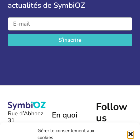
actualités de SymbiOZ
S'inscrire
Follow
Rue d’Abhooz
En quoi
us
31
pouvons-
B-4040 |
nous
Gérer le consentement aux
Herstal
cookies