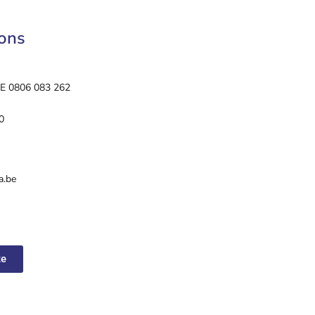
ions
 BE 0806 083 262
0
a.be
te