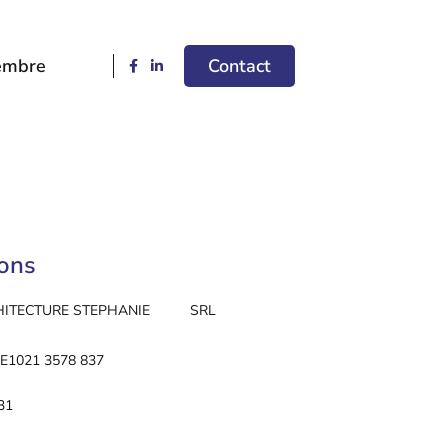
embre
Contact
ions
HITECTURE STEPHANIE
SRL
 BE1021 3578 837
31