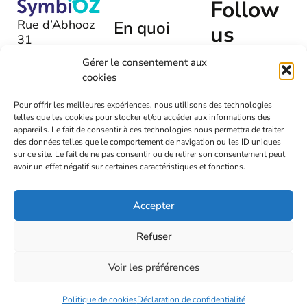
Follow
Rue d’Abhooz
En quoi
us
31
pouvons-
B-4040 |
nous
Gérer le consentement aux
Herstal
cookies
vous aider
+32 (0)475
?
Pour offrir les meilleures expériences, nous utilisons des technologies
54 00 72
telles que les cookies pour stocker et/ou accéder aux informations des
Laissez-
appareils. Le fait de consentir à ces technologies nous permettra de traiter
nous un
info@symbioz.org
des données telles que le comportement de navigation ou les ID uniques
message
sur ce site. Le fait de ne pas consentir ou de retirer son consentement peut
avoir un effet négatif sur certaines caractéristiques et fonctions.
Accepter
Refuser
2026
Symbioz
Voir les préférences
Termes & conditions
Vie privée
RGPD
Designed by
Politique de cookies
Déclaration de confidentialité