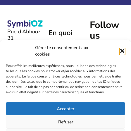
Follow
Rue d’Abhooz
En quoi
us
31
pouvons-
B-4040 |
nous
Gérer le consentement aux
Herstal
cookies
vous aider
+32 (0)475
?
Pour offrir les meilleures expériences, nous utilisons des technologies
54 00 72
telles que les cookies pour stocker et/ou accéder aux informations des
Laissez-
appareils. Le fait de consentir à ces technologies nous permettra de traiter
nous un
info@symbioz.org
des données telles que le comportement de navigation ou les ID uniques
message
sur ce site. Le fait de ne pas consentir ou de retirer son consentement peut
avoir un effet négatif sur certaines caractéristiques et fonctions.
Accepter
2026
Symbioz
Refuser