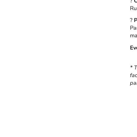
?
O
Ru
?
P
Pa
ma
Ev
* 
fa
par