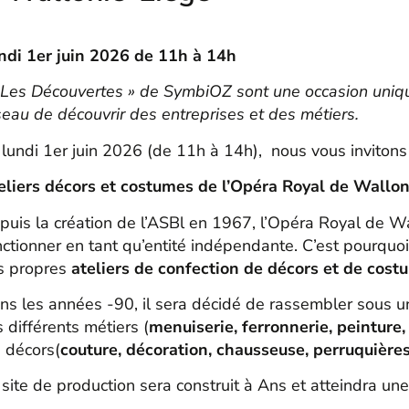
ndi 1er juin 2026 de 11h à 14h
Les Découvertes » de SymbiOZ sont une occasion uniq
seau de découvrir des entreprises et des métiers.
 lundi 1er juin 2026 (de 11h à 14h), nous vous invitons 
eliers décors et costumes de l’Opéra Royal de Wallo
puis la création de l’ASBl en 1967, l’Opéra Royal de Wa
nctionner en tant qu’entité indépendante. C’est pourquoi
s propres
ateliers de confection de décors et de cost
ns les années -90, il sera décidé de rassembler sous un
s différents métiers (
menuiserie, ferronnerie, peinture,
s décors(
couture, décoration, chausseuse, perruquières
 site de production sera construit à Ans et atteindra une