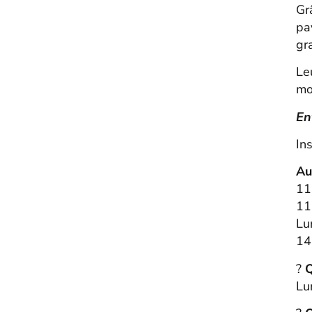
Gr
pa
gr
Leu
mo
En
In
Au
11
11
Lu
14
?
Q
Lu