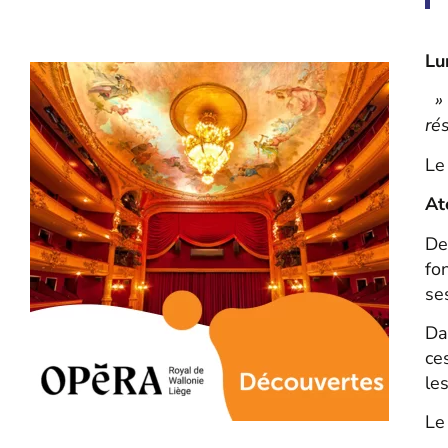
Lu
» 
ré
Le
At
De
fo
se
Da
ce
le
Le