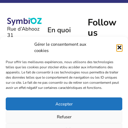
Follow
Rue d’Abhooz
En quoi
us
31
pouvons-
B-4040 |
Gérer le consentement aux
nous
Herstal
cookies
vous aider
+32 (0)475
?
Pour offrir les meilleures expériences, nous utilisons des technologies
54 00 72
telles que les cookies pour stocker et/ou accéder aux informations des
Laissez-
appareils. Le fait de consentir à ces technologies nous permettra de traiter
nous un
info@symbioz.org
des données telles que le comportement de navigation ou les ID uniques
message
sur ce site. Le fait de ne pas consentir ou de retirer son consentement peut
avoir un effet négatif sur certaines caractéristiques et fonctions.
Accepter
Refuser
2026
Symbioz