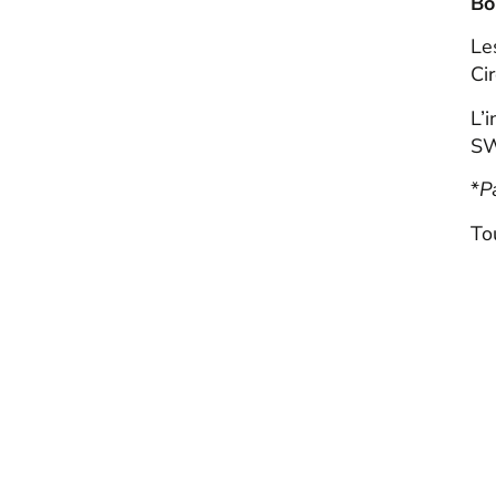
Bo
Le
Ci
L’
SW
*
P
To