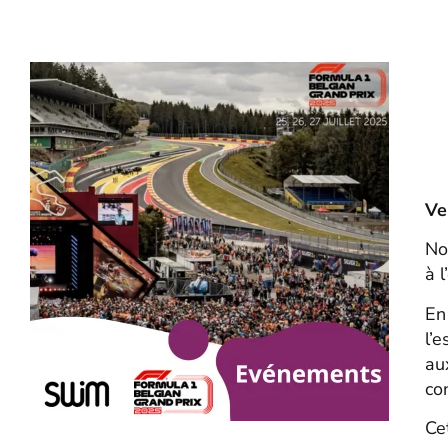
Ve
No
à 
En
l’
au
co
Ce