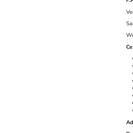
P.A
Ve
Sa
We
Ce
Ad