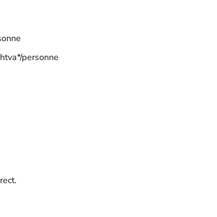
rsonne
htva*/personne
rect.