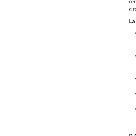
re
ci
La