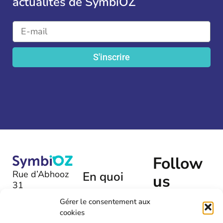
actualités de SymbiOZ
S'inscrire
Follow
Rue d’Abhooz
En quoi
us
31
pouvons-
B-4040 |
nous
Gérer le consentement aux
Herstal
cookies
vous aider