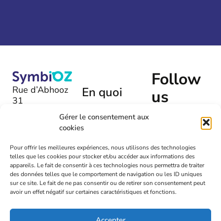
Follow
Rue d’Abhooz
En quoi
us
31
pouvons-
B-4040 |
nous
Gérer le consentement aux
Herstal
cookies
vous aider
+32 (0)475
?
Pour offrir les meilleures expériences, nous utilisons des technologies
54 00 72
telles que les cookies pour stocker et/ou accéder aux informations des
Laissez-
appareils. Le fait de consentir à ces technologies nous permettra de traiter
nous un
info@symbioz.org
des données telles que le comportement de navigation ou les ID uniques
message
sur ce site. Le fait de ne pas consentir ou de retirer son consentement peut
avoir un effet négatif sur certaines caractéristiques et fonctions.
Accepter