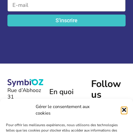
S'inscrire
Follow
Rue d’Abhooz
En quoi
us
31
pouvons-
B-4040 |
Gérer le consentement aux
nous
Herstal
cookies
vous aider
+32 (0)475
?
Pour offrir les meilleures expériences, nous utilisons des technologies
54 00 72
telles que les cookies pour stocker et/ou accéder aux informations des