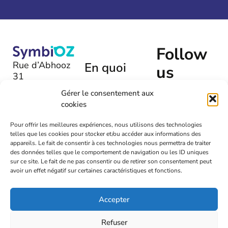
Follow
Rue d’Abhooz
En quoi
us
31
pouvons-
B-4040 |
Gérer le consentement aux
nous
Herstal
cookies
vous aider
+32 (0)475
?
Pour offrir les meilleures expériences, nous utilisons des technologies
54 00 72
telles que les cookies pour stocker et/ou accéder aux informations des
Laissez-
appareils. Le fait de consentir à ces technologies nous permettra de traiter
nous un
info@symbioz.org
des données telles que le comportement de navigation ou les ID uniques
message
sur ce site. Le fait de ne pas consentir ou de retirer son consentement peut
avoir un effet négatif sur certaines caractéristiques et fonctions.
Accepter
Refuser
2026
Symbioz